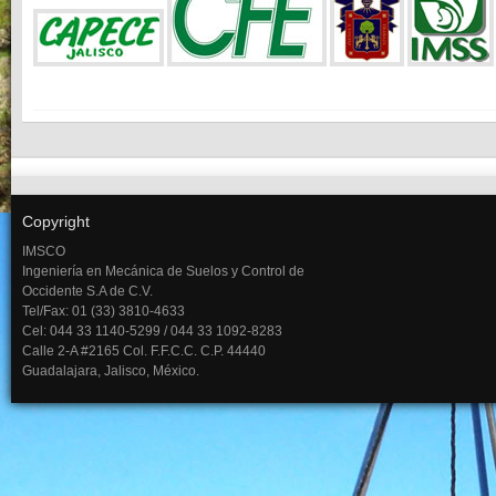
Copyright
IMSCO
Ingeniería en Mecánica de Suelos y Control de
Occidente S.A de C.V.
Tel/Fax: 01 (33) 3810-4633
Cel: 044 33 1140-5299 / 044 33 1092-8283
Calle 2-A #2165 Col. F.F.C.C. C.P. 44440
Guadalajara, Jalisco, México.