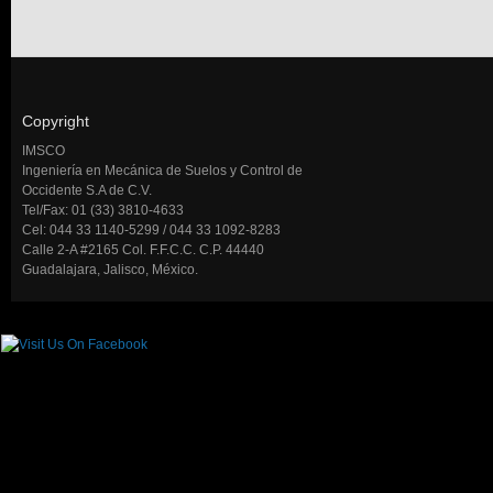
Copyright
IMSCO
Ingeniería en Mecánica de Suelos y Control de
Occidente S.A de C.V.
Tel/Fax: 01 (33) 3810-4633
Cel: 044 33 1140-5299 / 044 33 1092-8283
Calle 2-A #2165 Col. F.F.C.C. C.P. 44440
Guadalajara, Jalisco, México.