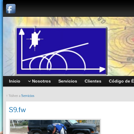
Inicio
Nosotros
Servicios
Clientes
Código de É
↑ Volver a
Servicios
S9.fw